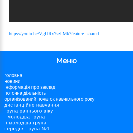
https://youtu.be/VgURx7szhMk?feature=shared
Меню
головна
новини
інформація про заклад
поточна діяльність
організований початок навчального року
дистанційне навчання
група раннього віку
і молодша група
ii молодша група
середня група №1