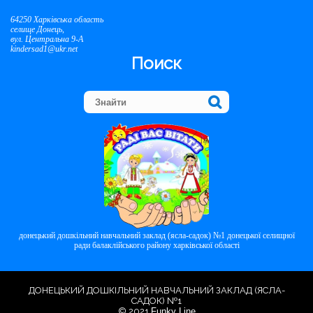
64250 Харківська область
селище Донець,
вул. Центральна 9-А
kindersad1@ukr.net
Поиск
донецький дошкільний навчальний заклад (ясла-садок) №1 донецької селищної
ради балаклійського району харківської області
ДОНЕЦЬКИЙ ДОШКІЛЬНИЙ НАВЧАЛЬНИЙ ЗАКЛАД (ЯСЛА-
САДОК) №1
© 2021
Funky Line