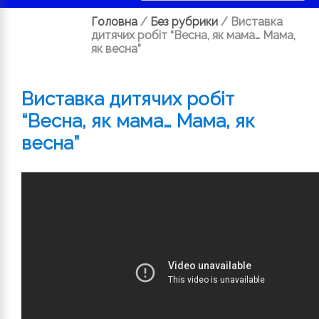
Головна
/
Без рубрики
/
Виставка
дитячих робіт “Весна, як мама… Мама,
як весна”
Виставка дитячих робіт
“Весна, як мама… Мама, як
весна”