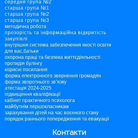
середня група №2
старша група №1
старша група №2
старша група №3
методична робота
прозорість та інформаційна відкритість
закупівлі
внутрішня система забезпечення якості освіти
для вас,батьки
охорона праці та безпека життєдіяльності
протидія булінгу
корисні посилання
форма електронного звернення громадян
форма зворотнього зв’язку
атестація 2024-2025
підвищення кваліфікації
кабінет практичного психолога
майбутнім першокласникам
зарахування дітей на час воєнного стану
порядок раннього попередження та евакуації
Контакти