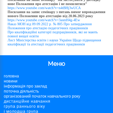
нове Положення про атестацію і не помилитися”
https://www.youtube.com/watch?v=n4tBHj3wUCA
Посилання на запис семінару з питань вимог впровадження
нового Положення про атестацію від 20.06.
2023
року
https://www.youtube.com/watch?v=3asmH4g-4Ew
Наказ МОН від 09.09.2022 р. № 805 Про затвердження
Положення про атестацію педагогічних працівників
Про кваліфікаційні категорії педпрацівників, які не мають
повної вищої освіти
Лист Міністерства освіти і науки України Щодо підвищення
кваліфікації та атестації педагогічних працівників
Меню
головна
новини
інформація про заклад
поточна діяльність
організований початок навчального року
дистанційне навчання
група раннього віку
і молодша група