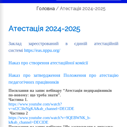
Головна
/
Атестація 2024-2025
Атестація 2024-2025
Заклад зареєстрований в єдиній атестаційній
системі
https://eas.nppu.org/
Наказ про створення атестаційної комісії
Наказ про затвердження Положення про атестацію
педагогічних працівників
Посилання на запис вебінару “Атестація педпрацівників
по-новому: що треба знати”.
Частина 1.
https://www.youtube.com/watch?
v=nf2C3htNgKA&ab_channel=DECIDE
Частина 2
https://www.youtube.com/watch?v=9QEBWNK_b-
k&ab_channel=DECIDE
Посилання на запис вебінару “Як застосувати у дитсадку