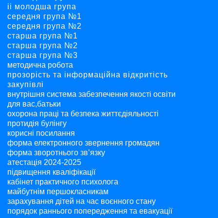
ii молодша група
середня група №1
середня група №2
старша група №1
старша група №2
старша група №3
методична робота
прозорість та інформаційна відкритість
закупівлі
внутрішня система забезпечення якості освіти
для вас,батьки
охорона праці та безпека життєдіяльності
протидія булінгу
корисні посилання
форма електронного звернення громадян
форма зворотнього зв’язку
атестація 2024-2025
підвищення кваліфікації
кабінет практичного психолога
майбутнім першокласникам
зарахування дітей на час воєнного стану
порядок раннього попередження та евакуації