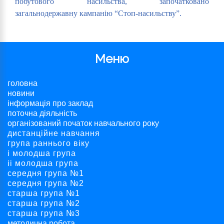
побутового насильства, започатковано
загальнодержавну кампанію “Стоп-насильству”.
Меню
головна
новини
інформація про заклад
поточна діяльність
організований початок навчального року
дистанційне навчання
група раннього віку
і молодша група
ii молодша група
середня група №1
середня група №2
старша група №1
старша група №2
старша група №3
методична робота