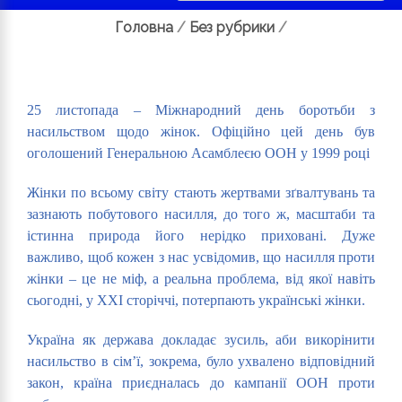
Головна
/
Без рубрики
/
25 листопада – Міжнародний день боротьби з
насильством щодо жінок. Офіційно цей день був
оголошений Генеральною Асамблеєю ООН у 1999 році
Жінки по всьому світу стають жертвами зґвалтувань та
зазнають побутового насилля, до того ж, масштаби та
істинна природа його нерідко приховані. Дуже
важливо, щоб кожен з нас усвідомив, що насилля проти
жінки – це не міф, а реальна проблема, від якої навіть
сьогодні, у XXI сторіччі, потерпають українські жінки.
Україна як держава докладає зусиль, аби викорінити
насильство в сім’ї, зокрема, було ухвалено відповідний
закон, країна приєдналась до кампанії ООН проти