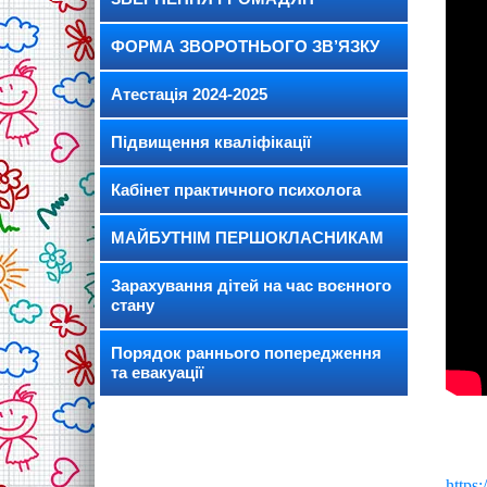
ФОРМА ЗВОРОТНЬОГО ЗВ’ЯЗКУ
Атестація 2024-2025
Підвищення кваліфікації
Кабінет практичного психолога
МАЙБУТНІМ ПЕРШОКЛАСНИКАМ
Зарахування дітей на час воєнного
стану
Порядок раннього попередження
та евакуації
https