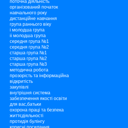
поточна діяльність
організований початок
навчального року
дистанційне навчання
група раннього віку
і молодша група
ii молодша група
середня група №1
середня група №2
старша група №1
старша група №2
старша група №3
методична робота
прозорість та інформаційна
відкритість
закупівлі
внутрішня система
забезпечення якості освіти
для вас,батьки
охорона праці та безпека
життєдіяльності
протидія булінгу
корисні посилання