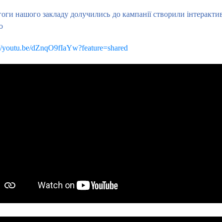
оги нашого закладу долучились до кампанії створили інтерактивні
ю
://youtu.be/dZnqO9fIaYw?feature=shared