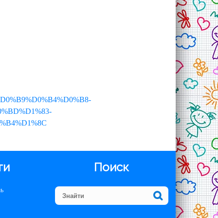
%B0%D0%B9%D0%B4%D0%B8-
%BD%D1%83-
%B4%D1%8C
ти
Поиск
ть