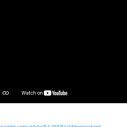
://youtube.com/watch?v=lE4_0dX8UuA&feature=shared