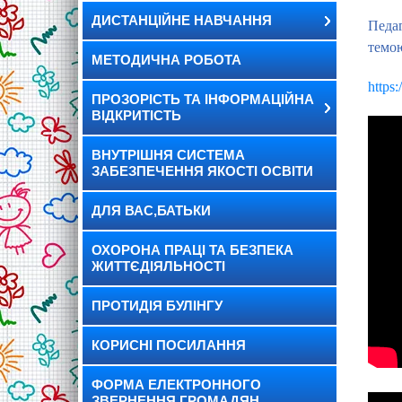
ДИСТАНЦІЙНЕ НАВЧАННЯ
Педаг
темо
МЕТОДИЧНА РОБОТА
https
ПРОЗОРІСТЬ ТА ІНФОРМАЦІЙНА
ВІДКРИТІСТЬ
ВНУТРІШНЯ СИСТЕМА
ЗАБЕЗПЕЧЕННЯ ЯКОСТІ ОСВІТИ
ДЛЯ ВАС,БАТЬКИ
ОХОРОНА ПРАЦІ ТА БЕЗПЕКА
ЖИТТЄДІЯЛЬНОСТІ
ПРОТИДІЯ БУЛІНГУ
КОРИСНІ ПОСИЛАННЯ
ФОРМА ЕЛЕКТРОННОГО
ЗВЕРНЕННЯ ГРОМАДЯН