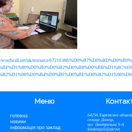
s://wordwall.net/uk/resource/67210388/%D0%B7%D0%BD%D0
%BF%D1%80%D0%B0%D0%B2%D0%B8%D0%BB%D1%8C%D0
%B2%D1%96%D0%B4%D0%BF%D0%BE%D0%B2%D1%96%D0
Меню
Контак
64250 Харківська облас
головна
селище Донець,
новини
вул. Центральна 9-А
інформація про заклад
kindersad1@ukr.net