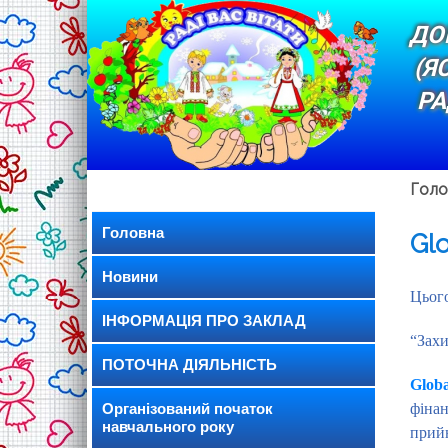
ДО
(Я
РА
Голо
Головна
Gl
Новини
Цього
ІНФОРМАЦІЯ ПРО ЗАКЛАД
“Захи
ПОТОЧНА ДІЯЛЬНІСТЬ
Glob
Організований початок
фінан
навчального року
прийн