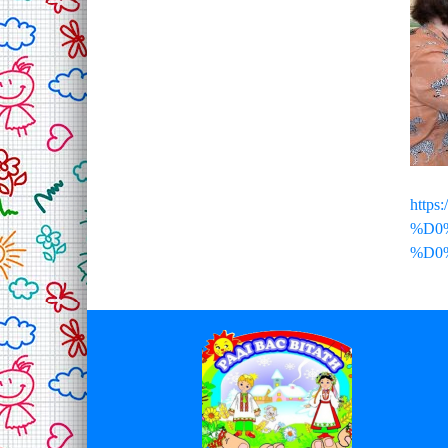
http
%D0
%D0