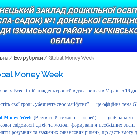
НЕЦЬКИЙ ЗАКЛАД ДОШКІЛЬНОЇ ОСВІ
СЛА-САДОК) №1 ДОНЕЦЬКОЇ СЕЛИЩНО
ДИ ІЗЮМСЬКОГО РАЙОНУ ХАРКІВСЬКО
ОБЛАСТІ
вна
/
Без рубрики
/
Global Money Week
obal Money Week
 року Всесвітній тиждень грошей відзначається в Україні з
18 до
стіть свої гроші, убезпечте своє майбутнє” — це офіційна тема G
al Money Week
(Всесвітній тиждень грошей) — щорічна міжнар
сової свідомості дітей та молоді, формування необхідних знань,
яття розумних та зважених фінансових рішень, що дасть змогу до