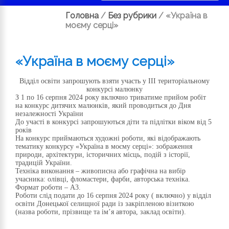
Головна
/
Без рубрики
/
«Україна в
моєму серці»
«Україна в моєму серці»
Відділ освіти запрошують взяти участь у ІІІ територіальному
конкурсі малюнку
З 1 по 16 серпня 2024 року включно триватиме прийом робіт
на конкурс дитячих малюнків, який проводиться до Дня
незалежності України
До участі в конкурсі запрошуються діти та підлітки віком від 5
років
На конкурс приймаються художні роботи, які відображають
тематику конкурсу «Україна в моєму серці»: зображення
природи, архітектури, історичних місць, подій з історії,
традицій України.
Техніка виконання – живописна або графічна на вибір
учасника: олівці, фломастери, фарби, авторська техніка.
Формат роботи – А3.
Роботи слід подати до 16 серпня 2024 року ( включно) у відділ
освіти Донецької селищної ради із закріпленою візиткою
(назва роботи, прізвище та ім’я автора, заклад освіти).