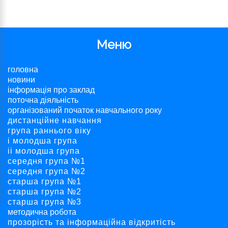
Меню
головна
новини
інформація про заклад
поточна діяльність
організований початок навчального року
дистанційне навчання
група раннього віку
і молодша група
ii молодша група
середня група №1
середня група №2
старша група №1
старша група №2
старша група №3
методична робота
прозорість та інформаційна відкритість