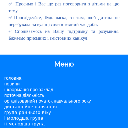
✅ Просимо і Вас ще раз поговорити з дітьми на цю
тему.
✅Прослідкуйте, будь ласка, за тим, щоб дитина не
перебувала на вулиці сама в темний час доби.
✅Сподіваємось на Вашу підтримку та розуміння.
Бажаємо приємних і змістовних канікул!
Меню
головна
новини
інформація про заклад
поточна діяльність
організований початок навчального року
дистанційне навчання
група раннього віку
і молодша група
ii молодша група