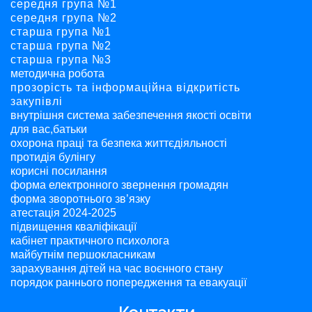
середня група №1
середня група №2
старша група №1
старша група №2
старша група №3
методична робота
прозорість та інформаційна відкритість
закупівлі
внутрішня система забезпечення якості освіти
для вас,батьки
охорона праці та безпека життєдіяльності
протидія булінгу
корисні посилання
форма електронного звернення громадян
форма зворотнього зв’язку
атестація 2024-2025
підвищення кваліфікації
кабінет практичного психолога
майбутнім першокласникам
зарахування дітей на час воєнного стану
порядок раннього попередження та евакуації