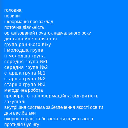
головна
новини
інформація про заклад
поточна діяльність
організований початок навчального року
дистанційне навчання
група раннього віку
і молодша група
ii молодша група
середня група №1
середня група №2
старша група №1
старша група №2
старша група №3
методична робота
прозорість та інформаційна відкритість
закупівлі
внутрішня система забезпечення якості освіти
для вас,батьки
охорона праці та безпека життєдіяльності
протидія булінгу