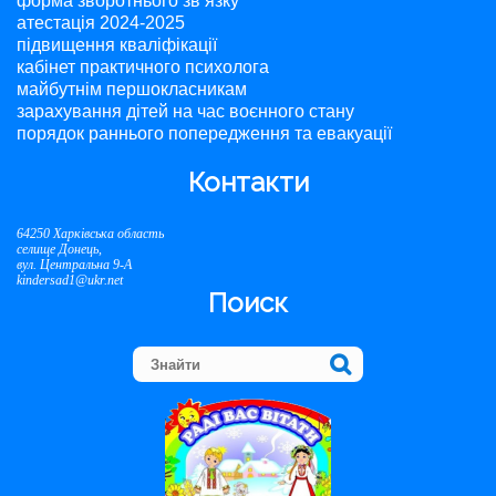
форма зворотнього зв’язку
атестація 2024-2025
підвищення кваліфікації
кабінет практичного психолога
майбутнім першокласникам
зарахування дітей на час воєнного стану
порядок раннього попередження та евакуації
Контакти
64250 Харківська область
селище Донець,
вул. Центральна 9-А
kindersad1@ukr.net
Поиск