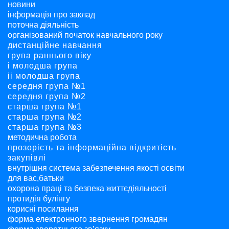
новини
інформація про заклад
поточна діяльність
організований початок навчального року
дистанційне навчання
група раннього віку
і молодша група
ii молодша група
середня група №1
середня група №2
старша група №1
старша група №2
старша група №3
методична робота
прозорість та інформаційна відкритість
закупівлі
внутрішня система забезпечення якості освіти
для вас,батьки
охорона праці та безпека життєдіяльності
протидія булінгу
корисні посилання
форма електронного звернення громадян