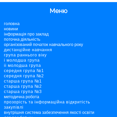
Меню
головна
новини
інформація про заклад
поточна діяльність
організований початок навчального року
дистанційне навчання
група раннього віку
і молодша група
ii молодша група
середня група №1
середня група №2
старша група №1
старша група №2
старша група №3
методична робота
прозорість та інформаційна відкритість
закупівлі
внутрішня система забезпечення якості освіти