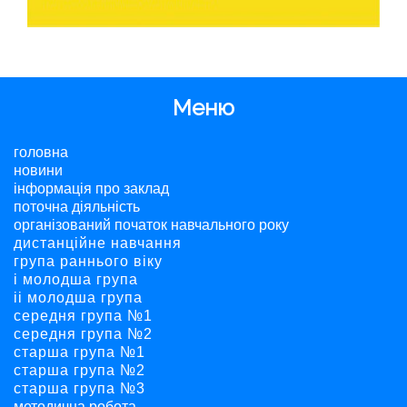
Меню
головна
новини
інформація про заклад
поточна діяльність
організований початок навчального року
дистанційне навчання
група раннього віку
і молодша група
ii молодша група
середня група №1
середня група №2
старша група №1
старша група №2
старша група №3
методична робота