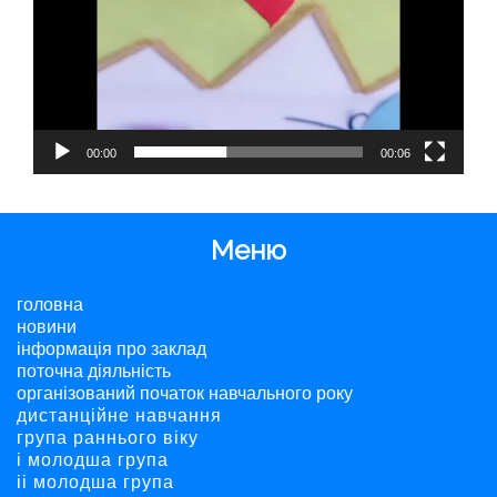
00:00
00:06
Меню
головна
новини
інформація про заклад
поточна діяльність
організований початок навчального року
дистанційне навчання
група раннього віку
і молодша група
ii молодша група