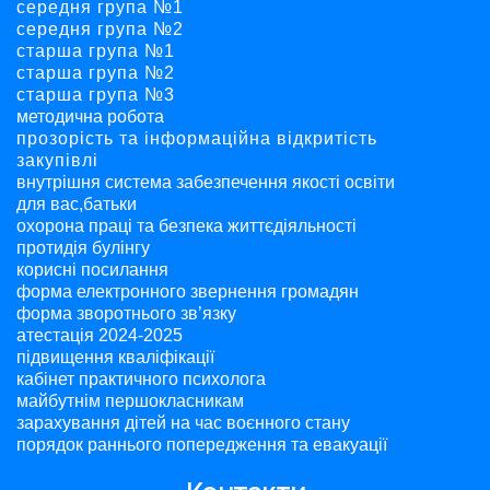
середня група №1
середня група №2
старша група №1
старша група №2
старша група №3
методична робота
прозорість та інформаційна відкритість
закупівлі
внутрішня система забезпечення якості освіти
для вас,батьки
охорона праці та безпека життєдіяльності
протидія булінгу
корисні посилання
форма електронного звернення громадян
форма зворотнього зв’язку
атестація 2024-2025
підвищення кваліфікації
кабінет практичного психолога
майбутнім першокласникам
зарахування дітей на час воєнного стану
порядок раннього попередження та евакуації