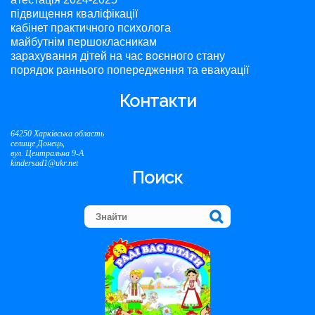
підвищення кваліфікації
кабінет практичного психолога
майбутнім першокласникам
зарахування дітей на час воєнного стану
порядок раннього попередження та евакуації
Контакти
64250 Харківська область
селище Донець,
вул. Центральна 9-А
kindersad1@ukr.net
Поиск