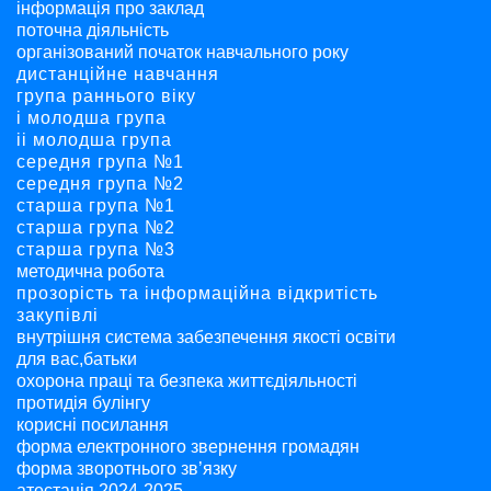
інформація про заклад
поточна діяльність
організований початок навчального року
дистанційне навчання
група раннього віку
і молодша група
ii молодша група
середня група №1
середня група №2
старша група №1
старша група №2
старша група №3
методична робота
прозорість та інформаційна відкритість
закупівлі
внутрішня система забезпечення якості освіти
для вас,батьки
охорона праці та безпека життєдіяльності
протидія булінгу
корисні посилання
форма електронного звернення громадян
форма зворотнього зв’язку
атестація 2024-2025