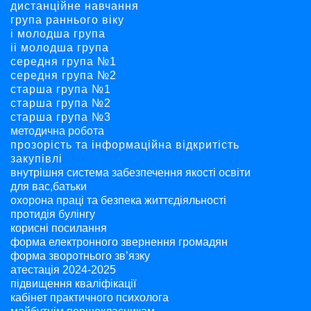
дистанційне навчання
група раннього віку
і молодша група
ii молодша група
середня група №1
середня група №2
старша група №1
старша група №2
старша група №3
методична робота
прозорість та інформаційна відкритість
закупівлі
внутрішня система забезпечення якості освіти
для вас,батьки
охорона праці та безпека життєдіяльності
протидія булінгу
корисні посилання
форма електронного звернення громадян
форма зворотнього зв’язку
атестація 2024-2025
підвищення кваліфікації
кабінет практичного психолога