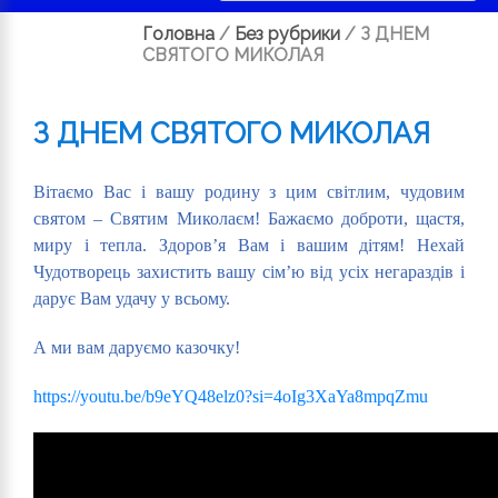
Головна
/
Без рубрики
/
З ДНЕМ
СВЯТОГО МИКОЛАЯ
З ДНЕМ СВЯТОГО МИКОЛАЯ
Вітаємо Вас і вашу родину з цим світлим, чудовим
святом – Святим Миколаєм! Бажаємо доброти, щастя,
миру і тепла. Здоров’я Вам і вашим дітям! Нехай
Чудотворець захистить вашу сім’ю від усіх негараздів і
дарує Вам удачу у всьому.
А ми вам даруємо казочку!
https://youtu.be/b9eYQ48elz0?si=4oIg3XaYa8mpqZmu