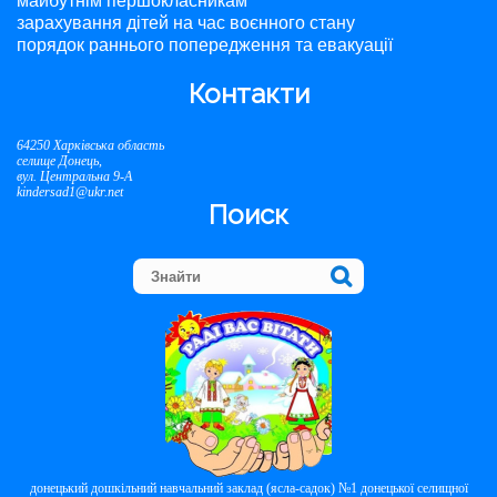
майбутнім першокласникам
зарахування дітей на час воєнного стану
порядок раннього попередження та евакуації
Контакти
64250 Харківська область
селище Донець,
вул. Центральна 9-А
kindersad1@ukr.net
Поиск
донецький дошкільний навчальний заклад (ясла-садок) №1 донецької селищної