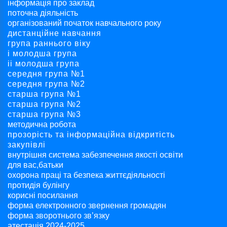
інформація про заклад
поточна діяльність
організований початок навчального року
дистанційне навчання
група раннього віку
і молодша група
ii молодша група
середня група №1
середня група №2
старша група №1
старша група №2
старша група №3
методична робота
прозорість та інформаційна відкритість
закупівлі
внутрішня система забезпечення якості освіти
для вас,батьки
охорона праці та безпека життєдіяльності
протидія булінгу
корисні посилання
форма електронного звернення громадян
форма зворотнього зв’язку
атестація 2024-2025