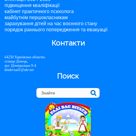
підвищення кваліфікації
кабінет практичного психолога
майбутнім першокласникам
зарахування дітей на час воєнного стану
порядок раннього попередження та евакуації
Контакти
64250 Харківська область
селище Донець,
вул. Центральна 9-А
kindersad1@ukr.net
Поиск